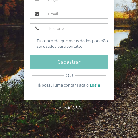
Eu concordo que meus dados poderão
ser usados para contato.
Cadastrar
OU
Já possui uma conta? Faça o
Login
Versão 3.5.3.1